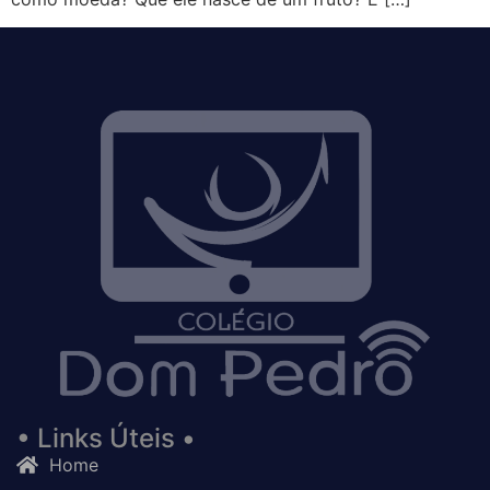
• Links Úteis •
Home