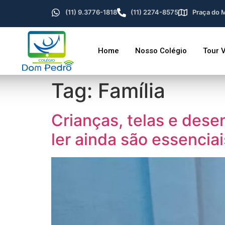
(11) 9.3776-1818
(11) 2274-8575
Praça do M
Home
Nosso Colégio
Tour V
Tag:
Família
Crianças, telas e dese
ler ainda são essenciai