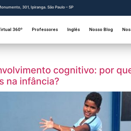
onumento, 301, Ipiranga. São Paulo – SP
irtual 360º
Professores
Inglês
Nosso Blog
Nos
nvolvimento cognitivo: por qu
s na infância?